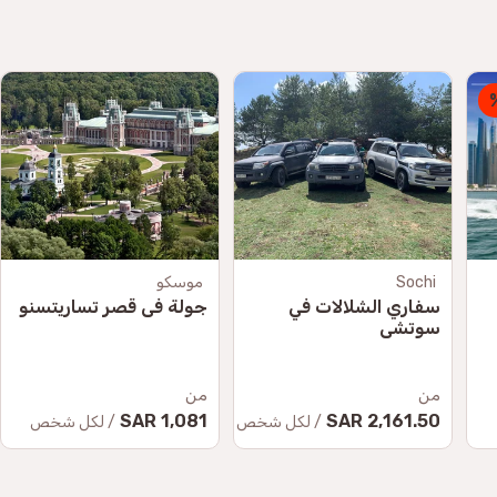
Sochi
موسكو
سفاري الشلالات في
جولة في قصر تساريتسنو
سوتشي
من
من
1,081 SAR
2,161.50 SAR
/ لكل شخص
/ لكل شخص