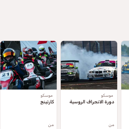
موسكو
موسكو
دورة الانجراف الروسية
كارتينج
من
من