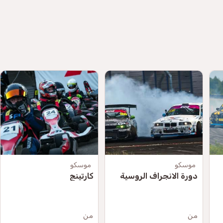
موسكو
موسكو
دورة الانجراف الروسية
كارتينج
من
من