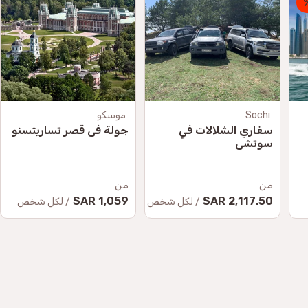
Sochi
موسكو
سفاري الشلالات في
جولة في قصر تساريتسنو
سوتشي
من
من
1,059 SAR
2,117.50 SAR
/ لكل شخص
/ لكل شخص