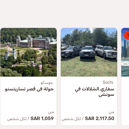
Sochi
موسكو
سفاري الشلالات في
جولة في قصر تساريتسنو
سوتشي
من
من
1,059 SAR
2,117.50 SAR
/ لكل شخص
/ لكل شخص