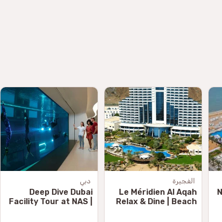
الفجيرة
دبي
Deep Dive Dubai
Le Méridien Al Aqah
1
Facility Tour at NAS |
Relax & Dine | Beach
Explore the World's
& Pool Access
Deepest Pool