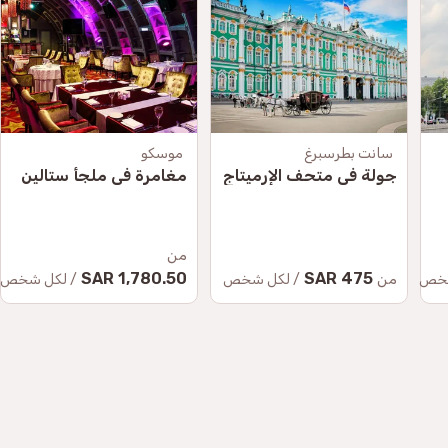
سانت بطرسبرغ
موسكو
جولة في متحف الإرميتاج
مغامرة في ملجأ ستالين
من
1,780.50 SAR
475 SAR
من
شخص
/ لكل شخص
/ لكل شخص