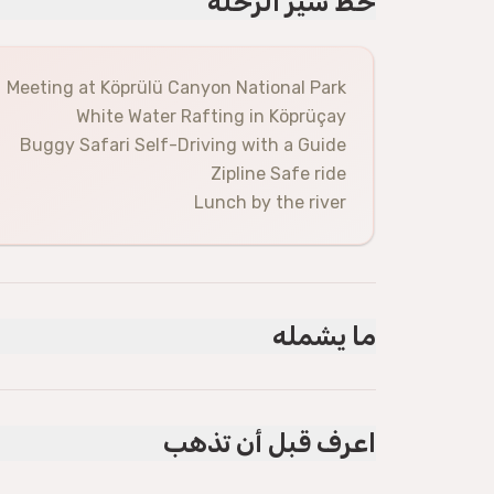
خط سير الرحلة
Meeting at Köprülü Canyon National Park
White Water Rafting in Köprüçay
Buggy Safari Self-Driving with a Guide
Zipline Safe ride
Lunch by the river
ما يشمله
مشمول
Life Jacket, Helmet, Paddle
اعرف قبل أن تذهب
Lunch
Guide
Insurance