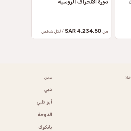
ت
دورة الانجراف الروسية
كارتينج
2,588 SAR
4,234.50 SAR
من
من
/ لكل شخص
Sa
مدن
دبي
أبو ظبي
الدوحة
بانكوك