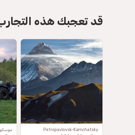
قد تعجبك هذه التجارب
directions
Petropavlovsk-Kamchatsky
موسكو