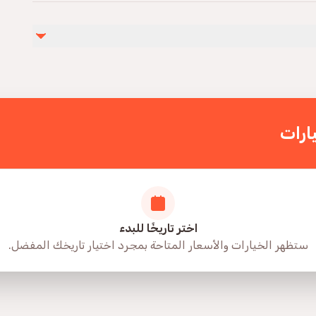
Not r
Not recommended f
Travelers should have
Guests who will be traveling with their babi
ارات
اختر تاريخًا للبدء
ستظهر الخيارات والأسعار المتاحة بمجرد اختيار تاريخك المفضل.