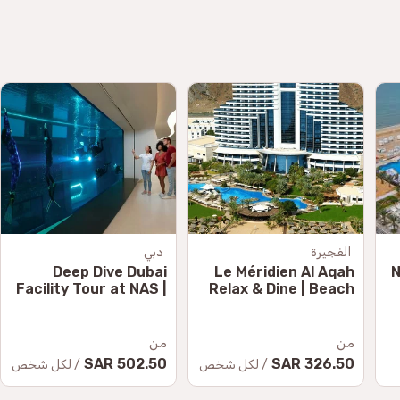
الفجيرة
دبي
Deep Dive Dubai
Le Méridien Al Aqah
1
Facility Tour at NAS |
Relax & Dine | Beach
Explore the World's
& Pool Access
Deepest Pool
K
من
من
502.50 SAR
326.50 SAR
/ لكل شخص
/ لكل شخص