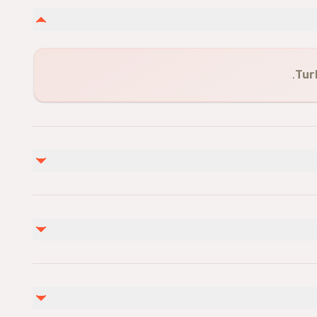
Tur
غير مشمول
Personal Expenses
Photos & Videos
Not r
Not recommended f