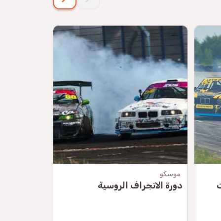
موسكو
موسكو
ت
دورة الانجراف الروسية
كارتينج