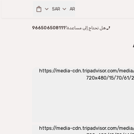
SAR
AR
هل تحتاج إلى مساعدة؟
966506508111