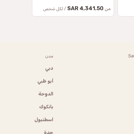
53.50 SAR
4,341.50 SAR
من
من
/ لكل شخص
Sa
مدن
دبي
أبو ظبي
الدوحة
بانكوك
اسطنبول
جدة