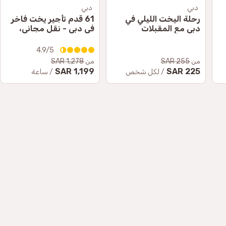
دبي
دبي
رحلة اليخت الليلي في
61 قدم تأجير يخت فاخر
دبي مع المقبلات
في دبي - نقل مجاني،
والمشروبات
مشروبات كحولية وغير
كحولية غير محدودة
4.9/5
من
255 SAR
من
1,278 SAR
1,199 SAR
225 SAR
/ لكل شخص
/ ساعة