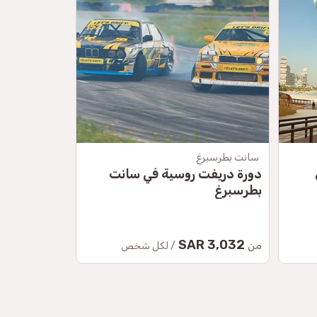
سانت بطرسبرغ
موسكو
دورة دريفت روسية في سانت
دورة الانجر
بطرسبرغ
22.50 SAR
3,032 SAR
من
من
/ لكل شخص