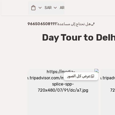
SAR
AR
هل تحتاج إلى مساعدة؟
966506508111
3-Day Tour to De
عرض كل الصور