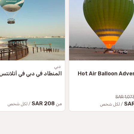
دبي
Hot Air Balloon Adve
المنطاد في دبي في أتلانتس
1,073.
208 SAR
من
/ لكل شخص
/ لكل شخص