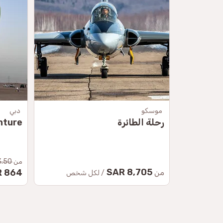
موسكو
دبي
رحلة الطائرة
nture
من
50 SAR
8,705 SAR
864 SAR
من
/ لكل شخص