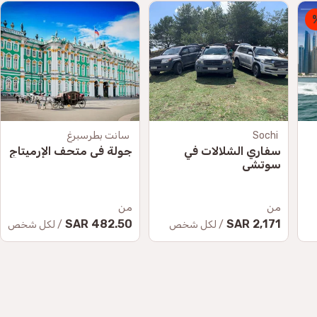
Sochi
سانت بطرسبرغ
سفاري الشلالات في
جولة في متحف الإرميتاج
سوتشي
من
من
482.50 SAR
2,171 SAR
/ لكل شخص
/ لكل شخص