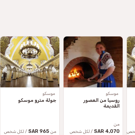
موسكو
موسكو
روسيا من العصور
جولة مترو موسكو
القديمة
من
965 SAR
4,070 SAR
من
شخص
/ لكل شخص
/ لكل شخص