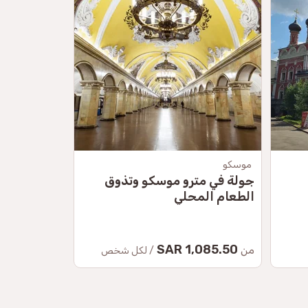
موسكو
موسكو
جولة في مترو موسكو وتذوق
روسيا من ا
الطعام المحلي
4,070 SAR
1,085.50 SAR
من
من
/ لكل شخص