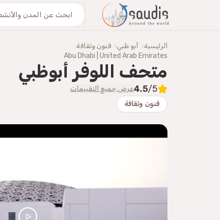
من نحنُ
اكتشف معنا
الرئيسية
أبو ظبي
فنون وثقافة
Abu Dhabi | United Arab Emirates
متحف اللوفر أبوظبي
4.5
/5
عرض جميع التقييمات
فنون وثقافة