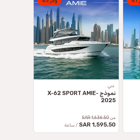
%
Petropavlovsk-Kamchatsky
موسكو
-
مغامرة كامشاتكا
مغامرة بيغ
2,985 SAR
18,089 SAR
من
من
/ لكل شخص