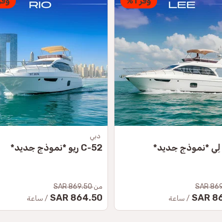
وفر 1%
وفر 3
دبي
نموذج X-62 SPORT AMIE
2025
869.5
من
1,636.50 SAR
1,595.50 SAR
864
/ ساعة
/ ساعة