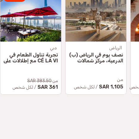
الرياض
دبي
نصف يوم في الرياض (ب)
تجربة تناول الطعام في
الدرعية، مركز شمالات
CÉ LA VI مع إطلالات على
للفنون، حي جاكس، مركز
برج خليفة
الملك عبد الله المالي
من
من
383.50 SAR
1,105 SAR
361 SAR
شخص
/ لكل شخص
/ لكل شخص