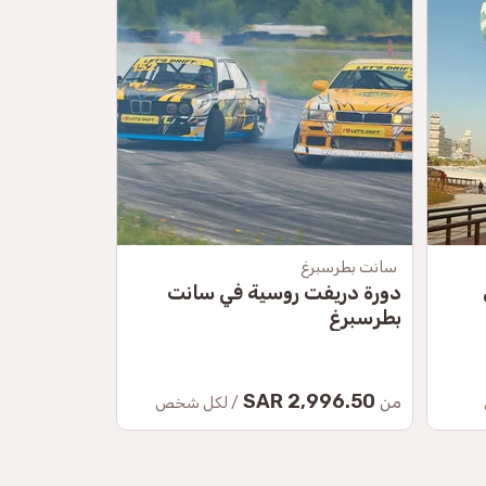
سانت بطرسبرغ
موسكو
دورة دريفت روسية في سانت
دورة الانجر
بطرسبرغ
4,272 SAR
2,996.50 SAR
من
من
/ لكل شخص