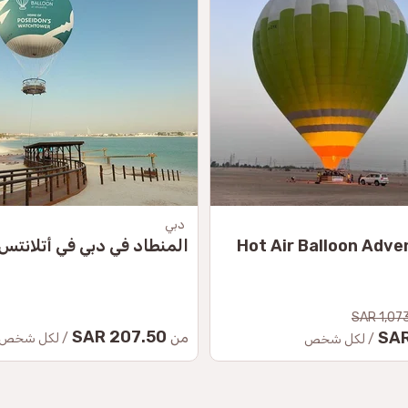
دبي
Hot Air Balloon Adve
المنطاد في دبي في أتلانتس
1,073.
207.50 SAR
من
/ لكل شخص
/ لكل شخص