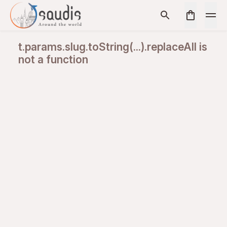
t.params.slug.toString(...).replaceAll is
not a function