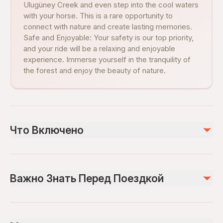
Ulugüney Creek and even step into the cool waters
with your horse. This is a rare opportunity to
connect with nature and create lasting memories.
Safe and Enjoyable: Your safety is our top priority,
and your ride will be a relaxing and enjoyable
experience. Immerse yourself in the tranquility of
the forest and enjoy the beauty of nature.
Что Включено
Включено
Private transportation
Важно Знать Перед Поездкой
All Fees and Taxes
Guide In-person: Turkish
Riding Togs
Service animals allowed
Public transportation options are available nearby
Не включено