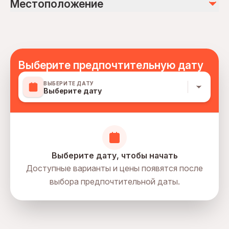
Местоположение
Not recommended for travelers with spinal injuries
Soda/Pop
Not recommended for pregnant travelers
photos, videos
Suitable for all physical fitness levels
Mobile or paper ticket accepted
Выберите предпочтительную дату
ВЫБЕРИТЕ ДАТУ
Выберите дату
Выберите дату, чтобы начать
Доступные варианты и цены появятся после
выбора предпочтительной даты.
directions