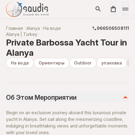
Главная
Alanya
На воде
966506508111
Alanya | Turkey
Private Barbossa Yacht Tour in
Alanya
На воде
Ориентиры
Outdoor
упаковка
П
Об Этом Мероприятии
Begin on an exclusive journey aboard this luxurious private
yacht in Alanya. Set sail along the mesmerizing coastline,
indulging in breathtaking views and unforgettable moments
with your loved ones.