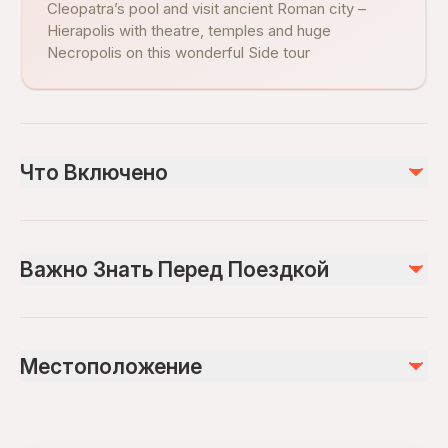
Cleopatra’s pool and visit ancient Roman city –
Hierapolis with theatre, temples and huge
Necropolis on this wonderful Side tour
Что Включено
Включено
Dinner
Важно Знать Перед Поездкой
Air-conditioned vehicle
Insurance
Wheelchair accessible
Не включено
Infants and small children can ride in a pram or stroller
Entrance fees to Pamukkale, Cleopatra’s Pool, Necropolis
Местоположение
Infants are required to sit on an adult’s lap
and Hierapolis
Specialized infant seats are available
Breakfast
Drinks
Transportation options are wheelchair accessible