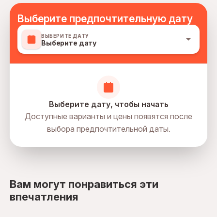
All areas and surfaces are wheelchair accessible
Suitable for all physical fitness levels
Выберите предпочтительную дату
Mobile or paper ticket accepted
ВЫБЕРИТЕ ДАТУ
Выберите дату
Выберите дату, чтобы начать
Доступные варианты и цены появятся после
выбора предпочтительной даты.
directions
Вам могут понравиться эти
впечатления