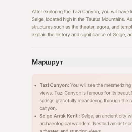
After exploring the Tazı Canyon, you will have l
Selge, located high in the Taurus Mountains. As
structures such as the theater, agora, and tem
explain the history and significance of Selge, a
Маршрут
Tazi Canyon:
You will see the mesmerizing 
views. Tazı Canyon is famous for its beauti
springs gracefully meandering through the re
canyon.
Selge Antik Kenti:
Selge, an ancient city wit
archaeological wonders. Nestled amidst sce
a theater, and stunning views.