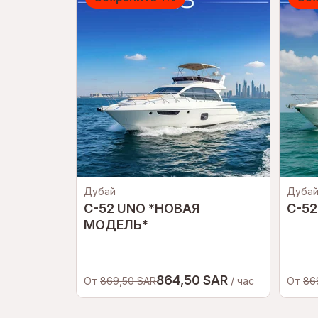
Дубай
Дуба
C-52 UNO *НОВАЯ
C-52
МОДЕЛЬ*
864,50 SAR
От
869,50 SAR
/ час
От
86