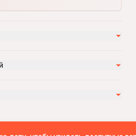
Не включено
Drinks
й
s 1 to 2.5 hours.
o 1.5 hours.