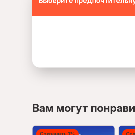
Выберите предпочтительну
directions
Вам могут понрави
Сохранить 1%
Сох