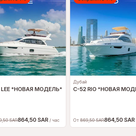
й
Дубай
 LEE *НОВАЯ МОДЕЛЬ*
C-52 RIO *НОВАЯ МОД
864,50 SAR
864,50 SAR
9,50 SAR
/ час
От
869,50 SAR