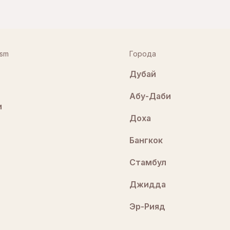
ism
Города
Дубай
Абу-Даби
и
Доха
Бангкок
Стамбул
Джидда
Эр-Рияд