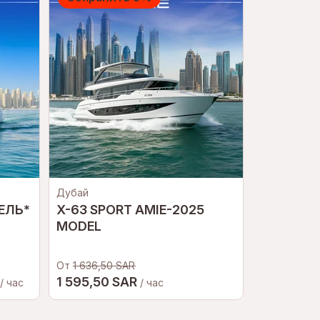
Дубай
Sochi
ЕЛЬ*
X-63 SPORT AMIE-2025
Водопадн
MODEL
От
1 636,50 SAR
2 171 
1 595,50 SAR
От
/ час
/ час