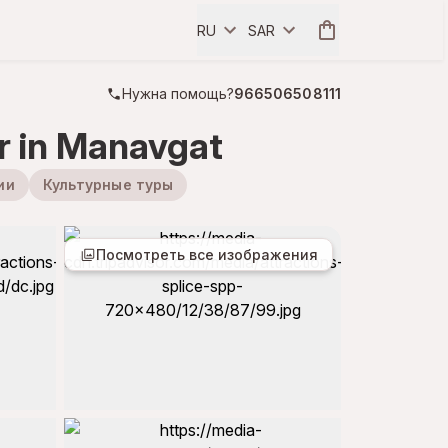
RU
SAR
Нужна помощь?
966506508111
ur in Manavgat
ии
Культурные туры
Посмотреть все изображения