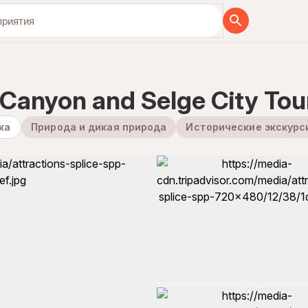
бя вместе с нами
i Canyon and Selge City To
ка
Природа и дикая природа
Исторические экскурс