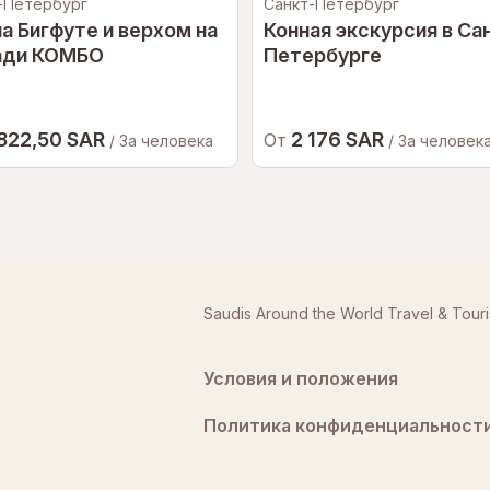
-Петербург
Санкт-Петербург
на Бигфуте и верхом на
Конная экскурсия в Са
ади КОМБО
Петербурге
 822,50 SAR
2 176 SAR
От
/ За человека
/ За человек
Saudis Around the World Travel & Tour
Условия и положения
Политика конфиденциальност