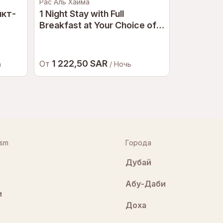
Рас Аль Хайма
Fujairah
нкт-
1 Night Stay with Full
Le Méridi
Breakfast at Your Choice of a
Dine | Be
5-Star Hotel in Ras Al
Khaimah for a Couple
1 222,50 SAR
326,5
От
От
а
/ Ночь
ism
Города
Дубай
Абу-Даби
и
Доха