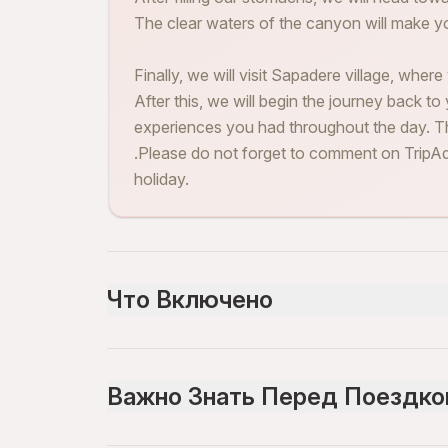
The clear waters of the canyon will make yo
Finally, we will visit Sapadere village, where
After this, we will begin the journey back t
experiences you had throughout the day. 
.Please do not forget to comment on TripAd
holiday.
Что Включено
Включено
Lunch
Важно Знать Перед Поездко
Entry ticket to Sapadere Canyon
Air-conditioned vehicle
Insurance