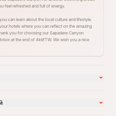
u feel refreshed and full of energy.
 you can learn about the local culture and lifestyle.
o your hotels where you can reflect on the amazing
Thank you for choosing our Sapadere Canyon
visor at the end of AktifTW. We wish you a nice
Не включено
Drinks are not included in the price
й
Souvenirs
Entrance ticket to the Cave 1 €