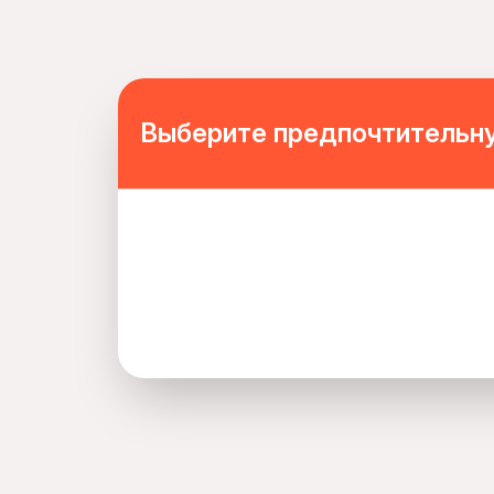
Mobile or paper ticket accepted
Выберите предпочтительну
directions