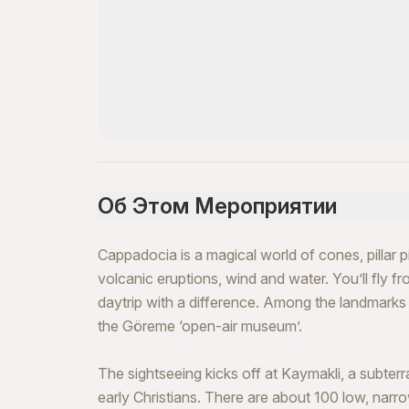
Об Этом Мероприятии
Cappadocia is a magical world of cones, pillar p
volcanic eruptions, wind and water. You’ll fly fr
daytrip with a difference. Among the landmarks y
the Göreme ‘open-air museum’.
The sightseeing kicks off at Kaymakli, a subter
early Christians. There are about 100 low, nar