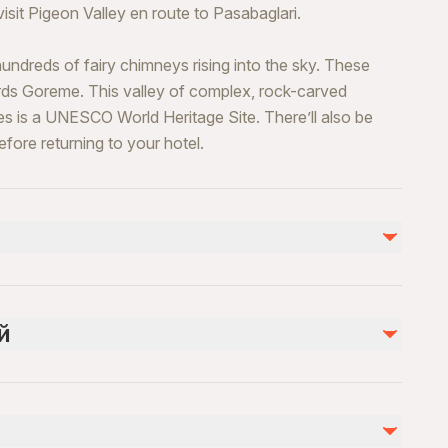
isit Pigeon Valley en route to Pasabaglari.
undreds of fairy chimneys rising into the sky. These
rds Goreme. This valley of complex, rock-carved
s is a UNESCO World Heritage Site. There’ll also be
fore returning to your hotel.
Не включено
Lunch
й
extra expenses
troller