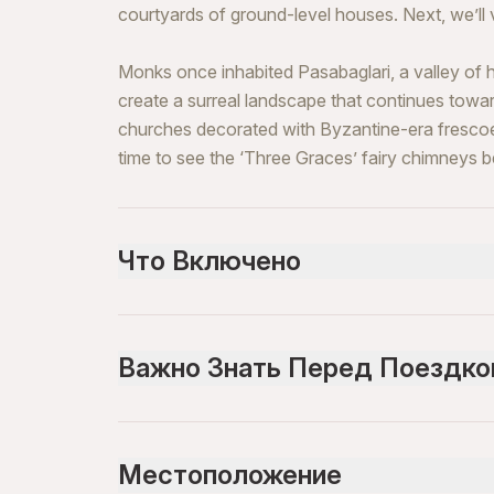
courtyards of ground-level houses. Next, we’ll v
Monks once inhabited Pasabaglari, a valley of h
create a surreal landscape that continues towa
churches decorated with Byzantine-era frescoe
time to see the ‘Three Graces’ fairy chimneys be
Что Включено
Включено
guidance service
Важно Знать Перед Поездко
Entrance Fees
insurance
hotel pickup and drop-off
Infants are required to sit on an adult’s lap
Dinner
Infants and small children can ride in a pram or s
Breakfast
Местоположение
1 night hotel
Suitable for all physical fitness levels