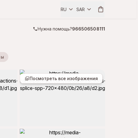
RU
SAR
Нужна помощь?
966506508111
ры
Посмотреть все изображения