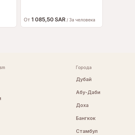
1 085,50 SAR
482,5
От
От
/ За человека
ism
Города
Дубай
Абу-Даби
и
Доха
Бангкок
Стамбул