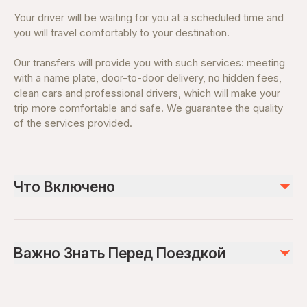
Your driver will be waiting for you at a scheduled time and
you will travel comfortably to your destination.
Our transfers will provide you with such services: meeting
with a name plate, door-to-door delivery, no hidden fees,
clean cars and professional drivers, which will make your
trip more comfortable and safe. We guarantee the quality
of the services provided.
Что Включено
Включено
Private transportation
Важно Знать Перед Поездкой
All Fees and Taxes
Air-conditioned vehicle
Infants and small children can ride in a pram or stroller