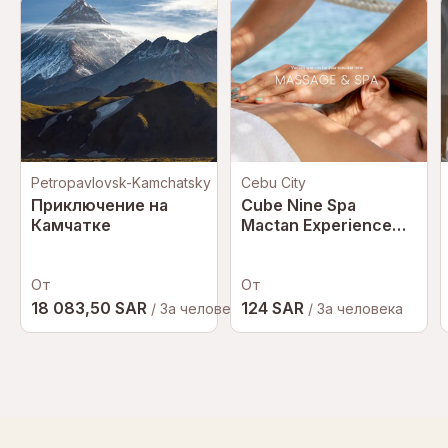
Petropavlovsk-Kamchatsky
Сebu City
Приключение на
Cube Nine Spa
Камчатке
Mactan Experience
with Hotel Transfer in
Cebu | Philippines
От
От
18 083,50 SAR
124 SAR
/ За человека
/ За человека