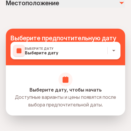
Не включено
Местоположение
Suitable for all physical fitness levels
Alcoholic drinks you can also bring your own drinks
Mobile or paper ticket accepted
Выберите предпочтительную дату
ВЫБЕРИТЕ ДАТУ
Выберите дату
Выберите дату, чтобы начать
Доступные варианты и цены появятся после
выбора предпочтительной даты.
directions