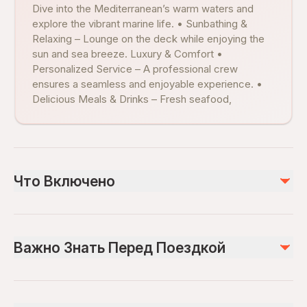
Dive into the Mediterranean’s warm waters and
explore the vibrant marine life. • Sunbathing &
Relaxing – Lounge on the deck while enjoying the
sun and sea breeze. Luxury & Comfort •
Personalized Service – A professional crew
ensures a seamless and enjoyable experience. •
Delicious Meals & Drinks – Fresh seafood,
Что Включено
Включено
Hotel pickup and drop-off
Важно Знать Перед Поездкой
Private tour
Pasta, Salad, Grilled Chicken and Meatballs
Soft drinks
Infants and small children can ride in a pram or stroller
Not recommended for pregnant travelers