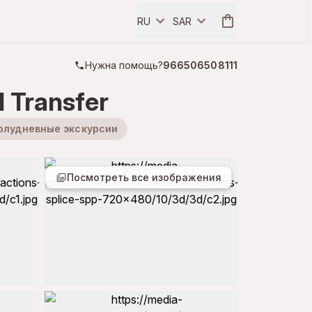
RU
SAR
Нужна помощь?
966506508111
l Transfer
олудневные экскурсии
Посмотреть все изображения