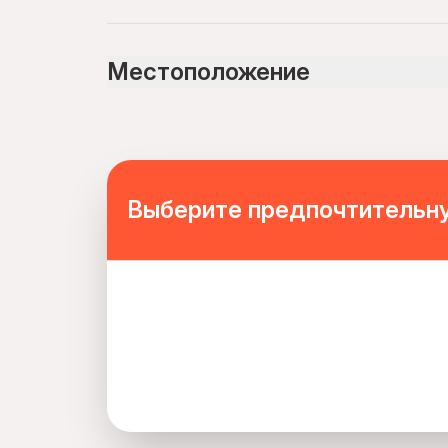
Not recommended for travelers with spinal injur
Not recommended for travelers with poor cardi
Местоположение
Not recommended for pregnant travelers
Public transportation options are available near
Travelers should have at least a moderate level 
Mobile or paper ticket accepted
Выберите предпочтительну