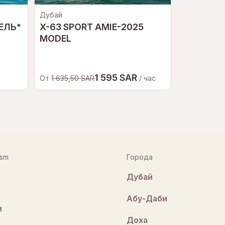
Дубай
Sochi
ЕЛЬ*
X-63 SPORT AMIE-2025
Водопадн
MODEL
2 117,
1 595 SAR
От
От
1 635,50 SAR
/ час
ism
Города
Дубай
Абу-Даби
и
Доха