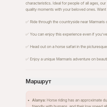
characteristics. Ideal for people of all ages, o
quality moments with your beloved ones. Want
✅ Ride through the countryside near Marmaris o
✅ You can enjoy this experience even if you’v
✅ Head out on a horse safari in the picturesqu
✅ Enjoy a unique Marmaris adventure on beautif
Маршрут
Alanya:
Horse riding has an approximate du
friendly with humans, and their low speed a