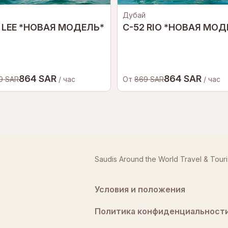
й
Дубай
 LEE *НОВАЯ МОДЕЛЬ*
C-52 RIO *НОВАЯ МОД
864 SAR
864 SAR
9 SAR
/ час
От
869 SAR
/ час
Saudis Around the World Travel & Tour
Условия и положения
Политика конфиденциальност