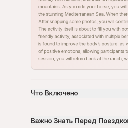
mountains. As you ride your horse, you wil
the stunning Mediterranean Sea. When there
After snapping some photos, you will contin
The activity itself is about to fill you with po
friendly activity, associated with multiple ben
is found to improve the body’s posture, as wel
of positive emotions, allowing participants t
session, you will return back at the ranch, w
Что Включено
Включено
Guiding Service
Важно Знать Перед Поездко
1,5 Hours Horse Riding
Safety Equipments