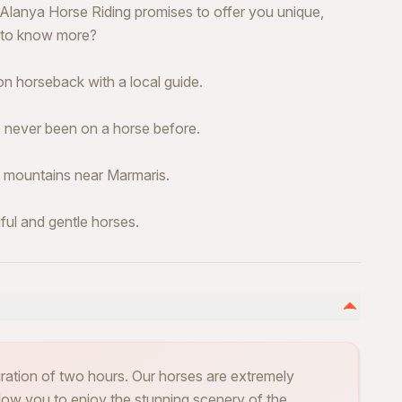
ur Alanya Horse Riding promises to offer you unique,
 to know more?
n horseback with a local guide.
e never been on a horse before.
e mountains near Marmaris.
ul and gentle horses.
ration of two hours. Our horses are extremely
llow you to enjoy the stunning scenery of the