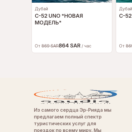
Дубай
Дуба
C-52 UNO *НОВАЯ
C-52
МОДЕЛЬ*
864 SAR
От
869 SAR
/ час
От
86
Из самого сердца Эр-Рияда мы
предлагаем полный спектр
туристических услуг для
поездок по всему миру. Мы