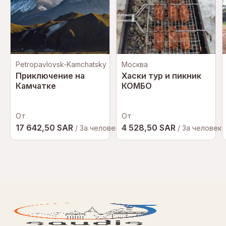
Mobile or paper ticket accepted
Petropavlovsk-Kamchatsky
Москва
Приключение на
Хаски тур и пикник
Камчатке
КОМБО
От
От
17 642,50 SAR
4 528,50 SAR
/ За человека
/ За человека