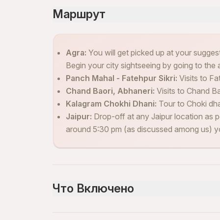
Маршрут
Agra:
You will get picked up at your sugges
Begin your city sightseeing by going to the 
Panch Mahal - Fatehpur Sikri:
Visits to Fa
Chand Baori, Abhaneri:
Visits to Chand Ba
Kalagram Chokhi Dhani:
Tour to Choki dha
Jaipur:
Drop-off at any Jaipur location as p
around 5:30 pm (as discussed among us) you 
Что Включено
Включено