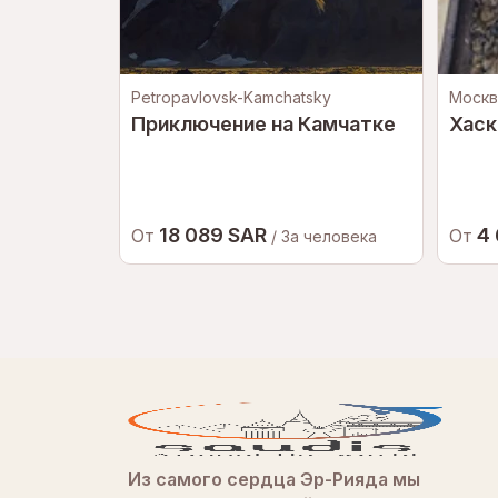
Petropavlovsk-Kamchatsky
Москв
Приключение на Камчатке
Хаск
18 089 SAR
4
От
От
/ За человека
Из самого сердца Эр-Рияда мы