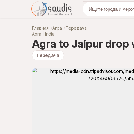
откройте для се
Главная
Агра
Передача
Agra | India
Agra to Jaipur drop 
Передача