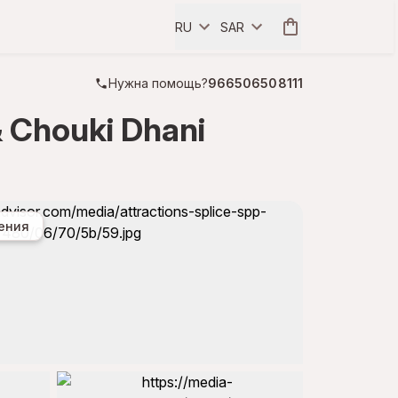
RU
SAR
Нужна помощь?
966506508111
& Chouki Dhani
ения