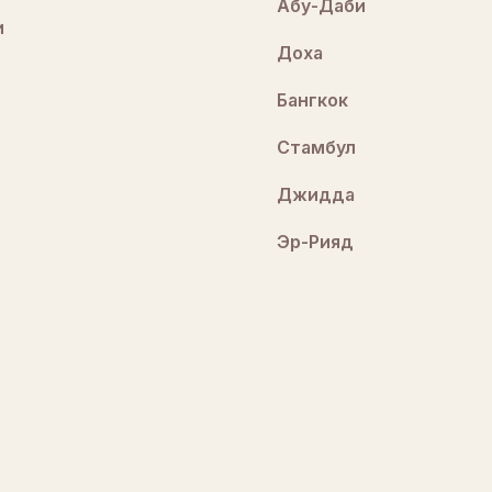
Абу-Даби
и
Доха
Бангкок
Стамбул
Джидда
Эр-Рияд