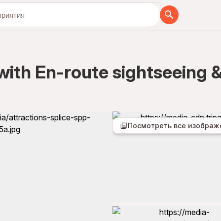
бя вместе с нами
with En-route sightseeing 
Посмотреть все изображ