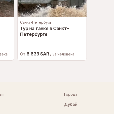
Санкт-Петербург
Москва
Тур на танке в Санкт-
Приключе
Петербурге
Москве
6 633 SAR
2 985
От
От
овека
/ За человека
ism
Города
Дубай