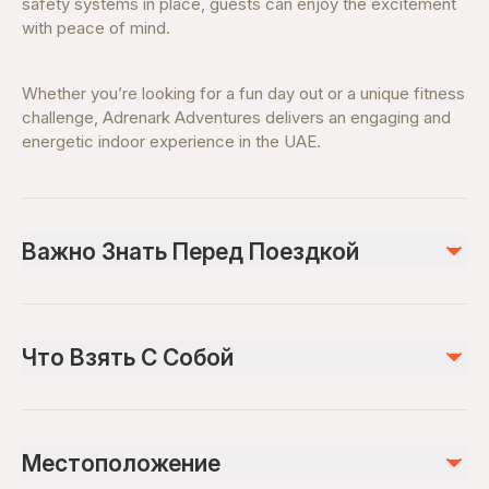
safety systems in place, guests can enjoy the excitement
with peace of mind.
Whether you’re looking for a fun day out or a unique fitness
challenge, Adrenark Adventures delivers an engaging and
energetic indoor experience in the UAE.
Важно Знать Перед Поездкой
Suitable for children and adults (height/age limits may
apply)
Что Взять С Собой
Sessions are usually time-based
Advance booking recommended during peak hours
Valid Booking Ticket Confirmation
Comfortable sportswear is advised
Comfortable athletic clothing
Arrive early for briefing and gear fitting
Местоположение
Closed-toe sports shoes