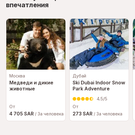
впечатления
Москва
Дубай
Медведи и дикие
Ski Dubai Indoor Snow
животные
Park Adventure
4.5/5
От
От
4 705 SAR
273 SAR
/ За человека
/ За человека